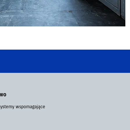
two
ystemy wspomagające