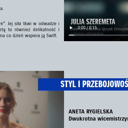
a.
". Jej siła tkwi w odwadze i
etą to również delikatność i
na co dzień wspiera ją Swift.
STYL I PRZEBOJOWO
ANETA RYGIELSKA
Dwukrotna wicemistrzyn