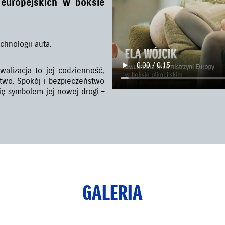
 europejskich w boksie
chnologii auta.
alizacja to jej codzienność,
two. Spokój i bezpieczeństwo
się symbolem jej nowej drogi –
GALERIA