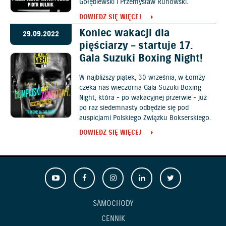
Gołębiewski i Przemysław Runowski.
DOWIEDZ SIĘ WIĘCEJ
Koniec wakacji dla
29.09.2022
pięściarzy – startuje 17.
Gala Suzuki Boxing Night!
W najbliższy piątek, 30 września, w Łomży
czeka nas wieczorna Gala Suzuki Boxing
Night, która - po wakacyjnej przerwie - już
po raz siedemnasty odbędzie się pod
auspicjami Polskiego Związku Bokserskiego.
DOWIEDZ SIĘ WIĘCEJ
SAMOCHODY
CENNIK