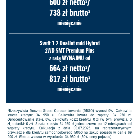
600 zł netto
/
2
738 zł brutto
3
miesięcznie
Swift 1.2 DualJet mild Hybrid
2WD 5MT Premium Plus
z ratą WYNAJMU od
664 zł netto
/
2
817 zł brutto
3
miesięcznie
1
Rzeczywista Roczna Stopa Oprocentowania (RRSO) wynosi 0%. Całkowita
kwota kredytu: 34 950 zł. Całkowita kwota do zapłaty: 34 950 zł.
Oprocentowanie stałe: 0%. Całkowity koszt kredytu: 0 zł (w tym: prowizja: 0
zł, odsetki: 0 zł). Spłata kredytu 34 950 zł jednorazowo po 12 miesiącach od
wypłaty kredytu. Kalkulacja z dnia 03.07.2026. na reprezentatywnym
przykładzie dla kredytu samochodowego 50/50 na zakup pojazdu w cenie 69
900 zł. Wpłata własna w wysokości 34 950 zł (50% ceny pojazdu).