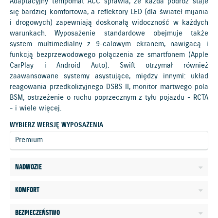
Adaptacyjny tempomat ACC sprawia, że każda podróż staje
się bardziej komfortowa, a reflektory LED (dla świateł mijania
i drogowych) zapewniają doskonałą widoczność w każdych
warunkach. Wyposażenie standardowe obejmuje także
system multimedialny z 9-calowym ekranem, nawigacą i
funkcją bezprzewodowego połączenia ze smartfonem (Apple
CarPlay i Android Auto). Swift otrzymał również
zaawansowane systemy asystujące, między innymi: układ
reagowania przedkolizyjnego DSBS II, monitor martwego pola
BSM, ostrzeżenie o ruchu poprzecznym z tyłu pojazdu - RCTA
- i wiele więcej.
WYBIERZ WERSJĘ WYPOSAŻENIA
NADWOZIE
KOMFORT
BEZPIECZEŃSTWO