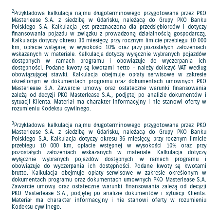
2
Przykładowa kalkulacja najmu długoterminowego przygotowana przez PKO
Masterlease S.A. z siedzibą w Gdańsku, należącą do Grupy PKO Banku
Polskiego S.A. Kalkulacja jest przeznaczona dla przedsiębiorców i dotyczy
finansowania pojazdu w związku z prowadzoną działalnością gospodarczą.
Kalkulacja dotyczy okresu 36 miesięcy, przy rocznym limicie przebiegu 10 000
km, opłacie wstępnej w wysokości 10% oraz przy pozostałych założeniach
wskazanych w materiale. Kalkulacja dotyczy wyłącznie wybranych pojazdów
dostępnych w ramach programu i obowiązuje do wyczerpania ich
dostępności. Podane kwoty są kwotami netto - należy doliczyć VAT według
obowiązującej stawki. Kalkulacja obejmuje opłaty serwisowe w zakresie
określonym w dokumentach programu oraz dokumentach umownych PKO
Masterlease S.A. Zawarcie umowy oraz ostateczne warunki finansowania
zależą od decyzji PKO Masterlease S.A., podjętej po analizie dokumentów i
sytuacji Klienta. Materiał ma charakter informacyjny i nie stanowi oferty w
rozumieniu Kodeksu cywilnego.
3
Przykładowa kalkulacja najmu długoterminowego przygotowana przez PKO
Masterlease S.A. z siedzibą w Gdańsku, należącą do Grupy PKO Banku
Polskiego S.A. Kalkulacja dotyczy okresu 36 miesięcy, przy rocznym limicie
przebiegu 10 000 km, opłacie wstępnej w wysokości 10% oraz przy
pozostałych założeniach wskazanych w materiale. Kalkulacja dotyczy
wyłącznie wybranych pojazdów dostępnych w ramach programu i
obowiązuje do wyczerpania ich dostępności. Podane kwoty są kwotami
brutto. Kalkulacja obejmuje opłaty serwisowe w zakresie określonym w
dokumentach programu oraz dokumentach umownych PKO Masterlease S.A.
Zawarcie umowy oraz ostateczne warunki finansowania zależą od decyzji
PKO Masterlease S.A., podjętej po analizie dokumentów i sytuacji Klienta.
Materiał ma charakter informacyjny i nie stanowi oferty w rozumieniu
Kodeksu cywilnego.