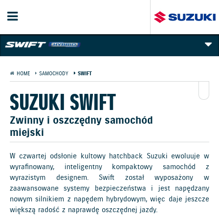
PREZENTACJA
HOME
SAMOCHODY
SWIFT
GALERIA I FILMY
SUZUKI SWIFT
TECHNOLOGIE
Zwinny i oszczędny samochód
miejski
CENNIK
WYPOSAŻENIE
W czwartej odsłonie kultowy hatchback Suzuki ewoluuje w
wyrafinowany, inteligentny kompaktowy samochód z
KOLORY NADWOZIA
wyrazistym designem. Swift został wyposażony w
zaawansowane systemy bezpieczeństwa i jest napędzany
nowym silnikiem z napędem hybrydowym, więc daje jeszcze
większą radość z naprawdę oszczędnej jazdy.