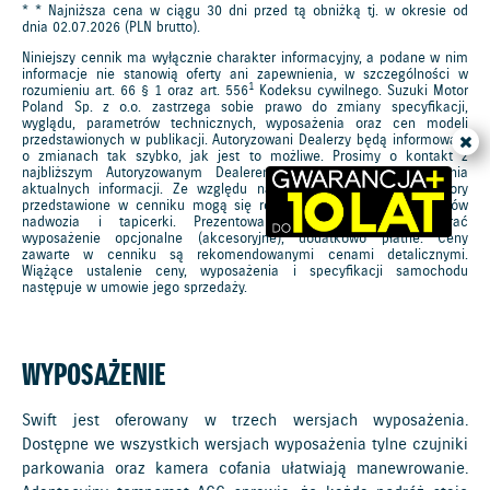
* * Najniższa cena w ciągu 30 dni przed tą obniżką tj. w okresie od
dnia 02.07.2026 (PLN brutto).
Niniejszy cennik ma wyłącznie charakter informacyjny, a podane w nim
informacje nie stanowią oferty ani zapewnienia, w szczególności w
1
rozumieniu art. 66 § 1 oraz art. 556
Kodeksu cywilnego. Suzuki Motor
Poland Sp. z o.o. zastrzega sobie prawo do zmiany specyfikacji,
wyglądu, parametrów technicznych, wyposażenia oraz cen modeli
przedstawionych w publikacji. Autoryzowani Dealerzy będą informowani
o zmianach tak szybko, jak jest to możliwe. Prosimy o kontakt z
najbliższym Autoryzowanym Dealerem SUZUKI w celu uzyskania
aktualnych informacji. Ze względu na ograniczenia techniki, kolory
przedstawione w cenniku mogą się różnić od rzeczywistych kolorów
nadwozia i tapicerki. Prezentowane zdjęcia mogą zawierać
wyposażenie opcjonalne (akcesoryjne), dodatkowo płatne. Ceny
zawarte w cenniku są rekomendowanymi cenami detalicznymi.
Wiążące ustalenie ceny, wyposażenia i specyfikacji samochodu
następuje w umowie jego sprzedaży.
WYPOSAŻENIE
Swift jest oferowany w trzech wersjach wyposażenia.
Dostępne we wszystkich wersjach wyposażenia tylne czujniki
parkowania oraz kamera cofania ułatwiają manewrowanie.