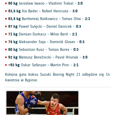
60 kg
Jarosław Iwano – Vladimir Trakal -
3:0
63,5 kg
Ilia Bader – Rafael Hanciuta -
3:0
63,5 kg
Bartłomiej Rośkowicz – Tomas Otta -
2:1
67 kg
Paweł Sulęcki – Daniel Danicek -
0:3
71 kg
Damian Durkacz – Milos Bartl -
2:1
75 kg
Aleksander Soja – Dominik Gloser -
0:3
80 kg
Sebastian Kusz – Tomas Bures -
0:3
92 kg
Mateusz Bereźnicki – Pavol Hrivnak -
3:0
+92 kg
Oskar Safaryan – Martin Pinc -
2:1
Kolejna gala boksu Suzuki Boxing Night 21 odbędzie się 14
kwietnia w Rypinie.