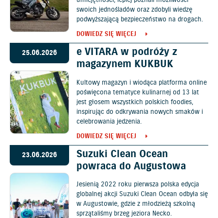
umiejętności, lepiej poznali możliwości
swoich jednośladów oraz zdobyli wiedzę
podwyższającą bezpieczeństwo na drogach.
DOWIEDZ SIĘ WIĘCEJ
e VITARA w podróży z
25.06.2026
magazynem KUKBUK
Kultowy magazyn i wiodąca platforma online
poświęcona tematyce kulinarnej od 13 lat
jest głosem wszystkich polskich foodies,
inspirując do odkrywania nowych smaków i
celebrowania jedzenia.
DOWIEDZ SIĘ WIĘCEJ
Suzuki Clean Ocean
23.06.2026
powraca do Augustowa
Jesienią 2022 roku pierwsza polska edycja
globalnej akcji Suzuki Clean Ocean odbyła się
w Augustowie, gdzie z młodzieżą szkolną
sprzątaliśmy brzeg jeziora Necko.