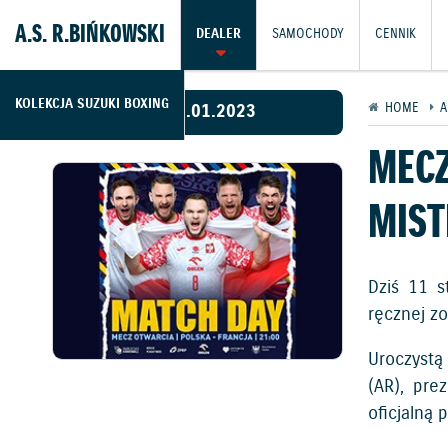
A.S. R.BIŃKOWSKI
DEALER
SAMOCHODY
CENNIK
KOLEKCJA SUZUKI BOXING
11.01.2023
HOME
A
MECZ
MIST
Dziś 11 s
ręcznej z
Uroczystą
(AR), pre
oficjalną 