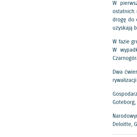
W pierwsz
ostatnich
drogę do ć
uzyskają 
W fazie g
W wypadku
Czarnogóra
Dwa ćwierć
rywalizacj
Gospodarz
Goteborg, 
Narodowym
Deloitte,