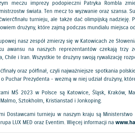
ym meczu imprezy podopieczni Patryka Rombla zmierzą
 mistrzostw świata. Ten mecz to wyzwanie oraz szansa. Su
wierćfinału turnieju, ale także dać olimpijską nadzieję. 
bowiem drużyny, które zajmą podczas mundialu miejsca o
rupowej nasz zespół zmierzy się w Katowicach ze Słowenią 
 awansu na naszych reprezentantów czekają trzy zes
, Chile i Iran. Wszystkie te drużyny swoją rywalizację ro
finały oraz półfinał, czyli najważniejsze spotkania polsk
i o Puchar Prezydenta - wezmą w niej udział drużyny, któ
ami MŚ 2023 w Polsce są Katowice, Śląsk, Kraków, Mał
Malmo, Sztokholm, Kristianstad i Jonkoping.
i Dostawcami turnieju w naszym kraju są Ministerstwo Sp
 Grupa LUX MED oraz Eventim. Więcej informacji na
www.ha