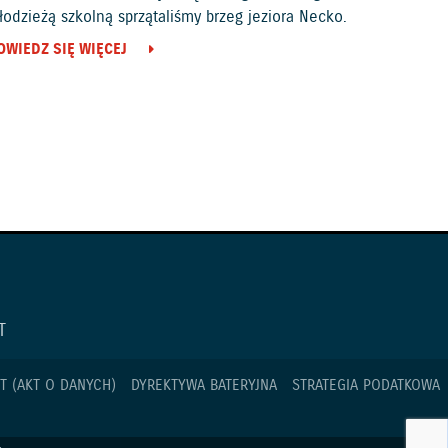
odzieżą szkolną sprzątaliśmy brzeg jeziora Necko.
OWIEDZ SIĘ WIĘCEJ
T
T (AKT O DANYCH)
DYREKTYWA BATERYJNA
STRATEGIA PODATKOWA