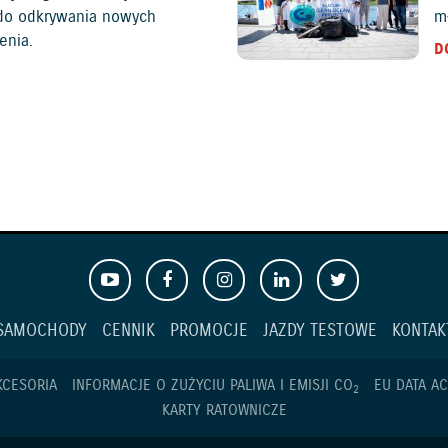
c do odkrywania nowych
mł
enia.
D
SAMOCHODY
CENNIK
PROMOCJE
JAZDY TESTOWE
KONTAK
KCESORIA
INFORMACJE O ZUŻYCIU PALIWA I EMISJI CO
EU DATA AC
2
KARTY RATOWNICZE