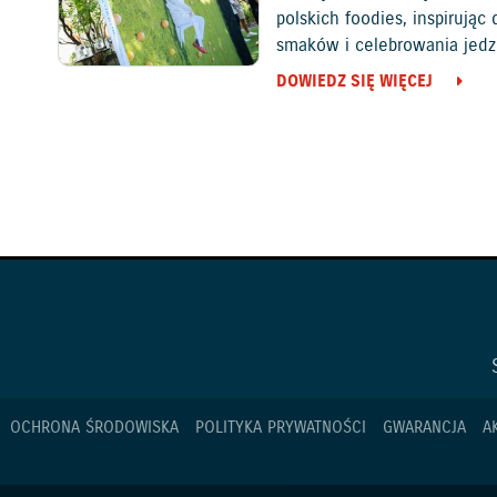
polskich foodies, inspirują
smaków i celebrowania jedz
DOWIEDZ SIĘ WIĘCEJ
OCHRONA ŚRODOWISKA
POLITYKA PRYWATNOŚCI
GWARANCJA
A