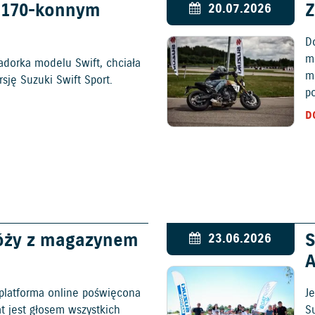
w 170-konnym
Z
20.07.2026
D
mo
adorka modelu Swift, chciała
m
ję Suzuki Swift Sport.
p
D
óży z magazynem
S
23.06.2026
platforma online poświęcona
Je
at jest głosem wszystkich
S