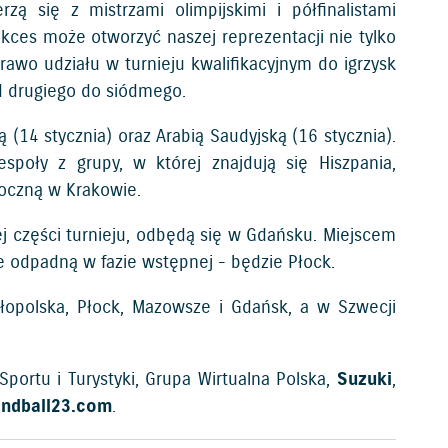
 się z mistrzami olimpijskimi i półfinalistami
kces może otworzyć naszej reprezentacji nie tylko
Prawo udziału w turnieju kwalifikacyjnym do igrzysk
d drugiego do siódmego.
(14 stycznia) oraz Arabią Saudyjską (16 stycznia).
poły z grupy, w której znajdują się Hiszpania,
zpoczną w Krakowie.
iej części turnieju, odbędą się w Gdańsku. Miejscem
re odpadną w fazie wstępnej - będzie Płock.
opolska, Płock, Mazowsze i Gdańsk, a w Szwecji
ortu i Turystyki, Grupa Wirtualna Polska,
Suzuki
,
ndball23.com
.