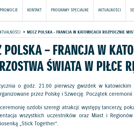
PROMOCJE
KONTAKT
PROGRAMY SPECJALNE
AKTUALNOŚCI
SE
KTUALNOŚCI
MECZ POLSKA – FRANCJA W KATOWICACH ROZPOCZNIE MIS
 POLSKA – FRANCJA W KAT
RZOSTWA ŚWIATA W PIŁCE R
tycznia o godz. 21.00 pierwszy gwizdek w katowickim 
organizowane przez Polskę i Szwecję. Początek ceremonii
 ceremonię ozdobi szeregi atrakcji: występy tancerzy, po
zentacja wszystkich uczestników oraz Miast i Regionów
piosenką „Stick Together”.