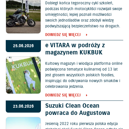
Dobiegł końca tegoroczny cykl szkoleń,
podczas których motocykliści rozwijali swoje
umiejętności, lepiej poznali możliwości
swoich jednośladów oraz zdobyli wiedzę
podwyższającą bezpieczeństwo na drogach.
DOWIEDZ SIĘ WIĘCEJ
e VITARA w podróży z
25.06.2026
magazynem KUKBUK
Kultowy magazyn i wiodąca platforma online
poświęcona tematyce kulinarnej od 13 lat
jest głosem wszystkich polskich foodies,
inspirując do odkrywania nowych smaków i
celebrowania jedzenia.
DOWIEDZ SIĘ WIĘCEJ
Suzuki Clean Ocean
23.06.2026
powraca do Augustowa
Jesienią 2022 roku pierwsza polska edycja