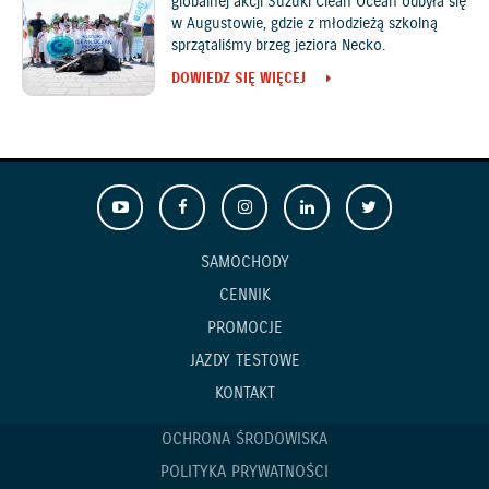
globalnej akcji Suzuki Clean Ocean odbyła się
w Augustowie, gdzie z młodzieżą szkolną
sprzątaliśmy brzeg jeziora Necko.
DOWIEDZ SIĘ WIĘCEJ
SAMOCHODY
CENNIK
PROMOCJE
JAZDY TESTOWE
KONTAKT
OCHRONA ŚRODOWISKA
POLITYKA PRYWATNOŚCI