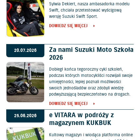
Sylwia Dekiert, nasza ambasadorka modelu
Swift, chciała przetestować wyścigową
wersję Suzuki Swift Sport.
DOWIEDZ SIĘ WIĘCEJ
Za nami Suzuki Moto Szkoła
20.07.2026
2026
Dobiegł końca tegoroczny cykl szkoleń,
podczas których motocykliści rozwijali swoje
umiejętności, lepiej poznali możliwości
swoich jednośladów oraz zdobyli wiedzę
podwyższającą bezpieczeństwo na drogach.
DOWIEDZ SIĘ WIĘCEJ
e VITARA w podróży z
25.06.2026
magazynem KUKBUK
Kultowy magazyn i wiodąca platforma online