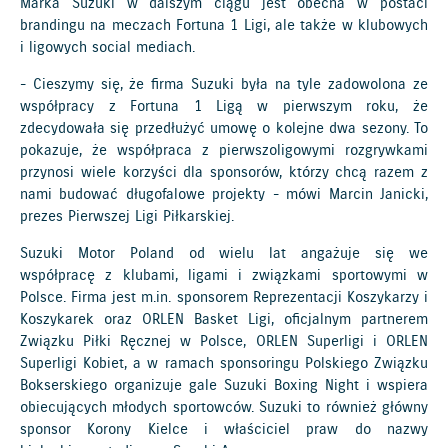
Marka Suzuki w dalszym ciągu jest obecna w postaci
brandingu na meczach Fortuna 1 Ligi, ale także w klubowych
i ligowych social mediach.
- Cieszymy się, że firma Suzuki była na tyle zadowolona ze
współpracy z Fortuna 1 Ligą w pierwszym roku, że
zdecydowała się przedłużyć umowę o kolejne dwa sezony. To
pokazuje, że współpraca z pierwszoligowymi rozgrywkami
przynosi wiele korzyści dla sponsorów, którzy chcą razem z
nami budować długofalowe projekty - mówi Marcin Janicki,
prezes Pierwszej Ligi Piłkarskiej.
Suzuki Motor Poland od wielu lat angażuje się we
współpracę z klubami, ligami i związkami sportowymi w
Polsce. Firma jest m.in. sponsorem Reprezentacji Koszykarzy i
Koszykarek oraz ORLEN Basket Ligi, oficjalnym partnerem
Związku Piłki Ręcznej w Polsce, ORLEN Superligi i ORLEN
Superligi Kobiet, a w ramach sponsoringu Polskiego Związku
Bokserskiego organizuje gale Suzuki Boxing Night i wspiera
obiecujących młodych sportowców. Suzuki to również główny
sponsor Korony Kielce i właściciel praw do nazwy